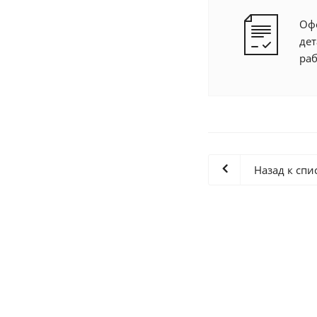
Офо
де
раб
Назад к спи