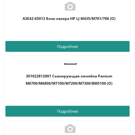
A3E42-65012 Блок лазера HP LJ M435/M701/706 (O)
Подробнее
301022812001 Сканирующая линейка Pantum
M6700/M6800/M7100/M7200/M7300/BM5100 (O)
Подробнее