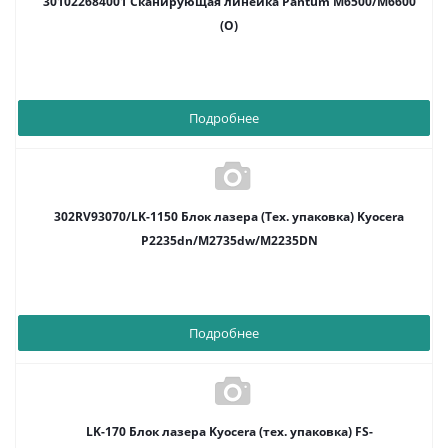
301022684001 Сканирующая линейка Pantum M6500/M6600
(O)
Подробнее
302RV93070/LK-1150 Блок лазера (Тех. упаковка) Kyocera
P2235dn/M2735dw/M2235DN
Подробнее
LK-170 Блок лазера Kyocera (тех. упаковка) FS-