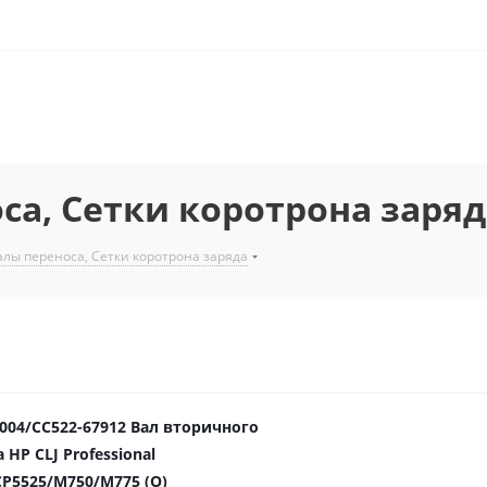
са, Сетки коротрона заряд
алы переноса, Сетки коротрона заряда
9004/CC522-67912 Вал вторичного
 HP CLJ Professional
CP5525/M750/M775 (O)