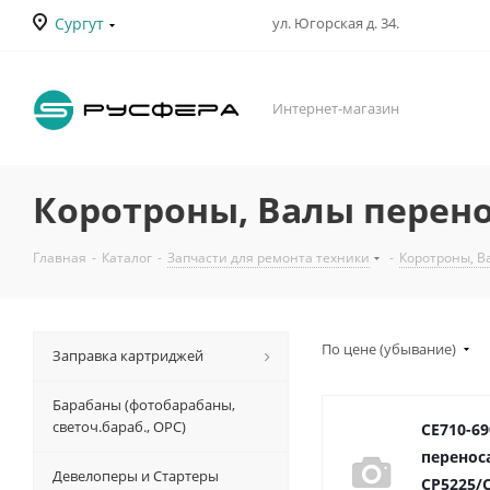
Сургут
ул. Югорская д. 34.
Интернет-магазин
Коротроны, Валы перено
Главная
-
Каталог
-
Запчасти для ремонта техники
-
Коротроны, В
По цене (убывание)
Заправка картриджей
Барабаны (фотобарабаны,
светоч.бараб., ОРС)
CE710-6
переноса
Девелоперы и Стартеры
CP5225/