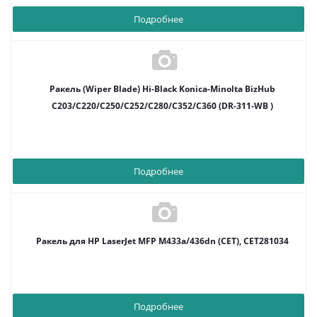
Подробнее
Ракель (Wiper Blade) Hi-Black Konica-Minolta BizHub
C203/C220/C250/C252/C280/C352/C360 (DR-311-WB )
Подробнее
Ракель для HP LaserJet MFP M433a/436dn (CET), CET281034
Подробнее